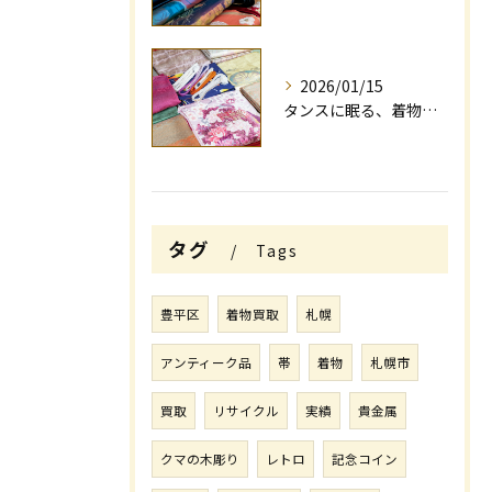
2026/01/15
タンスに眠る、着物買取、帯、反物、和小物（草履等）ありませんか？
タグ
Tags
豊平区
着物買取
札幌
アンティーク品
帯
着物
札幌市
買取
リサイクル
実績
貴金属
クマの木彫り
レトロ
記念コイン