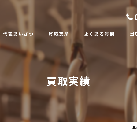
代表あいさつ
買取実績
よくある質問
当
着
帯
買取実績
遺
アン
出
北